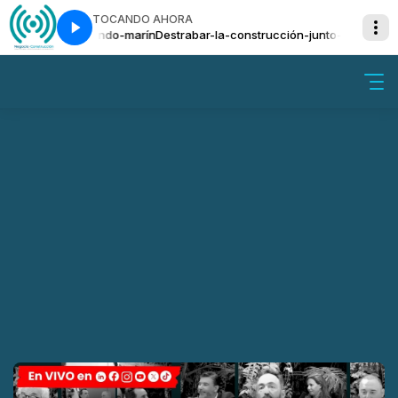
TOCANDO AHORA
n-junto-a-fernando-marín
Destrabar-la-construcción-junto-a-fernando-